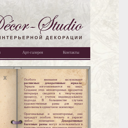
ИНТЕРЬЕРНОЙ ДЕКОРАЦИИ
л
Арт-галерея
Контакты
Особого внимания заслуживают
расписные декоративные зеркала
.
Зеркала изготавливаются на заказ.
Создание этих неповторимых предметов
интерьера сводится к творческому
процессу, с учетом индивидуального
подхода. В большинстве случаев
художественные рамы для зеркал
выполнены в единичном экземпляре.
Оригинальные и неповторимые, они
придадут особую теплоту и украсят
любое помещение.
Декоративные
багетные рамы
могут использоваться в
качестве отдельных предметов интерьера,