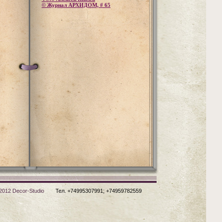
© Журнал АРХИДОМ, # 65
2012 Decor-Studio
Тел. +74995307991; +74959782559