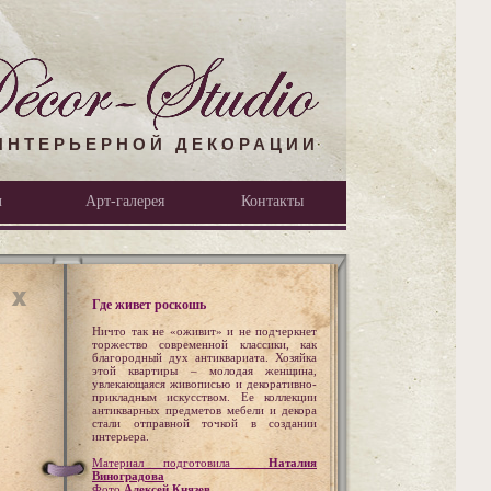
ИНТЕРЬЕРНОЙ ДЕКОРАЦИИ
л
Арт-галерея
Контакты
Где живет роскошь
Ничто так не «оживит» и не подчеркнет
торжество современной классики, как
благородный дух антиквариата. Хозяйка
этой квартиры – молодая женщина,
увлекающаяся живописью и декоративно-
прикладным искусством. Ее коллекции
антикварных предметов мебели и декора
стали отправной точкой в создании
интерьера.
Материал подготовила
Наталия
Виноградова
Фото
Алексей Князев