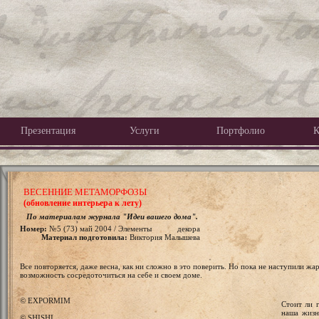
Презентация
Услуги
Портфолио
К
ВЕСЕННИЕ МЕТАМОРФОЗЫ
(обновление интерьера к лету)
По материалам журнала "Идеи вашего дома".
Номер:
№5 (73) май 2004 / Элементы декора
Материал подготовила:
Виктория Малышева
Все повторяется, даже весна, как ни сложно в это поверить. Но пока не наступили жар
возможность сосредоточиться на себе и своем доме.
© EXPORMIM
Стоит ли г
наша жизн
© SHISHI