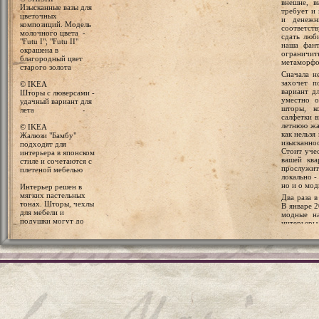
внешне, в
Изысканные вазы для
требует и
цветочных
и денежн
композиций. Модель
соответс
молочного цвета -
сдать люб
"Futu I"; "Futu II"
наша фант
окрашена в
ограничи
благородный цвет
метаморфоз
старого золота
Сначала н
захочет п
© IKEA
вариант дл
Шторы с люверсами -
уместно о
удачный вариант для
шторы, ко
лета
салфетки в
летнюю жа
© IKEA
как нельзя
Жалюзи "Бамбу"
изысканно
подходят для
Стоит уче
интерьера в японском
вашей ква
стиле и сочетаются с
прослужит
плетеной мебелью
локально -
но и о мод
Интерьер решен в
мягких пастельных
Два раза 
тонах. Шторы, чехлы
В январе 2
для мебели и
модные на
подушки могут до
интерьеры,
неузнаваемости
дизайнеры
преобразить
оттенки -
помещение
обратите
тюльпано
Возьмите
натураль
© WIND
прозрачн
Подушки разных
коллекции
размеров и расцветок
привносит
в данном случае
эклектиче
объединяет
акцентиров