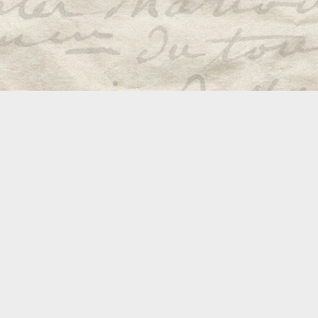
одинаковый рисунок
Ткани
© "Элита флора"
Не преуме
В этом сезоне
черт комна
актуальны
выделить
всевозможные
подбират
аксессуары,
осторожны
дополняющие
убранство
флоральную
аксессуары
композицию.
даже успе
В данном случае это
внимание н
роскошный шнур
изделий 
золотистого цвета
выглядет
натураль
© "Вещицы в
изготовле
столешниках"
подушек. 
Плетеные корзины и
или хлопко
кашпо, безусловно,
Фактура и
пригодятся летом
Незаменим
изготовит
© JAB
шторы, по
Шторы, чехлы,
скатерти и
покрывала и подушки
отдаем пр
в комплекте выглядят
чисто, пр
изысканнее, придают
стиль кан
комнате завершенный
атмосфер
вид
интерьера
стиля high 
© Expormim
Плетеная мебель
Характерны
привнесет в
ярославс
городскую квартиру
"ОРШАНСК
элемент "экостиля"
1 пог. м п
быть полуп
© Styletex
без). Что
Подобные ткани
чисто-бел
будут уютно
яркие, ко